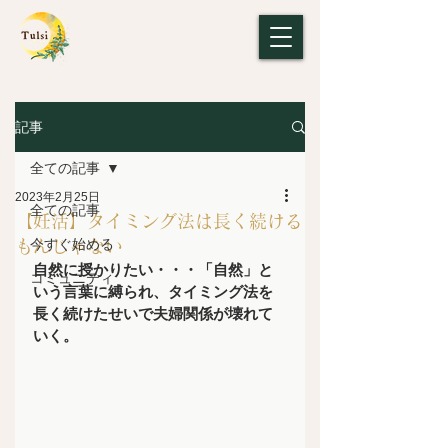
記事
全ての記事
2023年2月25日
全ての記事
【妊活】タイミング法は長く続ける
今すぐ始める
もんじゃない
自然に授かりたい・・・「自然」と
コミュニティ
いう言葉に縛られ、タイミング法を
長く続けたせいで夫婦関係が壊れて
いく。