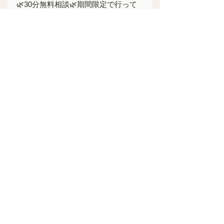
🌿30分無料相談🌿期間限定で行って
ます。
登録はこちらから↓
https://lin.ee/qKGbp2Q
すべて表示
最新記事