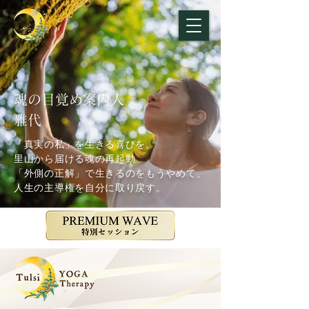
魂の目覚め案内人
雅代
「真実の私」を生きる喜びを。
里山から届ける魂の再起動
「外側の正解」で生きるのをもうやめて、
人生の主導権を自分に取り戻す。